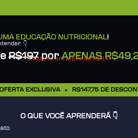
UMA EDUCAÇÃO NUTRICIONAL
!
ntender.
👇
De
R$197
por
APENAS R$49,
à vista ou em até 7x de R$8,17
RTA EXCLUSIVA
R$147,75 DE DESCONTO
O QUE VOCÊ APRENDERÁ 👇
rato