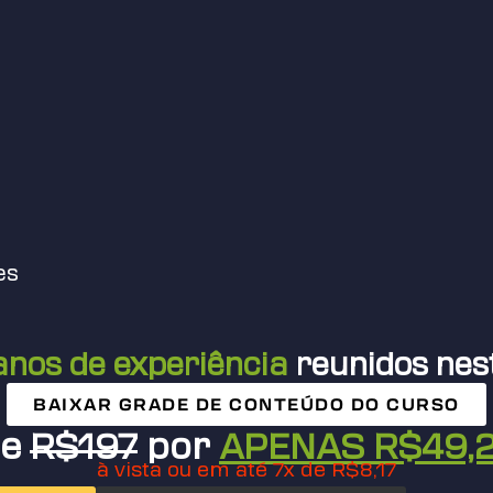
es
anos de experiência
reunidos nest
BAIXAR GRADE DE CONTEÚDO DO CURSO
De
R$197
por
APENAS R$49,
à vista ou em até 7x de R$8,17